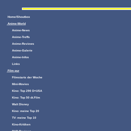
Home/Shoutbox
Anime-World
Anime-News
Anime-Treffs
Anime-Reviews
Anime-Galerie
Anime-Infos
Links
Film pur
Filmstarts der Woche
Mini-Movies
Kino: Top 290 D+USA
Kino: Top 50 dt.Film
Walt Disney
Kino: meine Top 20
TV: meine Top 10
Kino-Kritiken