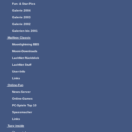
Fun- & Star-Pics
Galerie 2004
Galerie 2003
Galerie 2002
Galerien bis 2001
Mailbox Classic
Moonlightning BBS
Mooni-Downloads
LachNet Rückblick
LachNet Stuff
User-Info
Links
Online-Fun
News-Server
Online-Games
PC-Spiele Top 10
Spassmacher
Links
Taxy inside