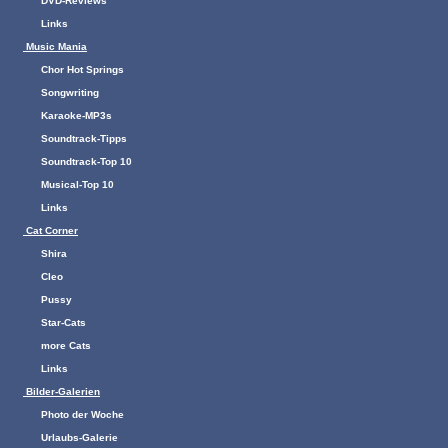
DVD-Reviews
Links
Music Mania
Chor Hot Springs
Songwriting
Karaoke-MP3s
Soundtrack-Tipps
Soundtrack-Top 10
Musical-Top 10
Links
Cat Corner
Shira
Cleo
Pussy
Star-Cats
more Cats
Links
Bilder-Galerien
Photo der Woche
Urlaubs-Galerie